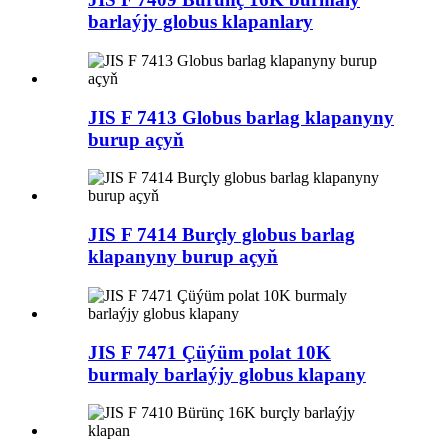
barlaýjy globus klapanlary
JIS F 7413 Globus barlag klapanyny
burup açyň
JIS F 7414 Burçly globus barlag
klapanyny burup açyň
JIS F 7471 Çüýüm polat 10K
burmaly barlaýjy globus klapany