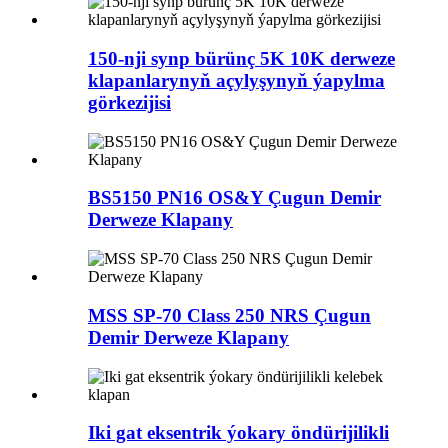
150-nji synp bürünç 5K 10K derweze
klapanlarynyň açylyşynyň ýapylma
görkezijisi
BS5150 PN16 OS&Y Çugun Demir
Derweze Klapany
MSS SP-70 Class 250 NRS Çugun
Demir Derweze Klapany
Iki gat eksentrik ýokary öndürijilikli