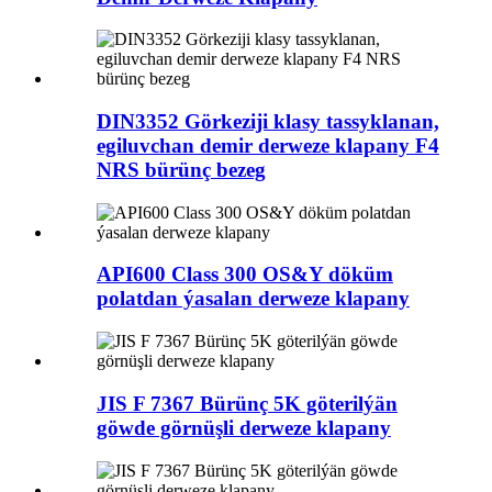
DIN3352 Görkeziji klasy tassyklanan,
egiluvchan demir derweze klapany F4
NRS bürünç bezeg
API600 Class 300 OS&Y döküm
polatdan ýasalan derweze klapany
JIS F 7367 Bürünç 5K göterilýän
göwde görnüşli derweze klapany