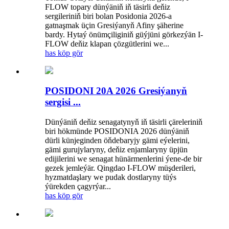
FLOW topary dünýäniň iň täsirli deňiz
sergileriniň biri bolan Posidonia 2026-a
gatnaşmak üçin Gresiýanyň Afiny şäherine
bardy. Hytaý önümçiliginiň güýjüni görkezýän I-
FLOW deňiz klapan çözgütlerini we...
has köp gör
POSIDONI 20A 2026 Gresiýanyň
sergisi ...
Dünýäniň deňiz senagatynyň iň täsirli çäreleriniň
biri hökmünde POSIDONIA 2026 dünýäniň
dürli künjeginden öňdebaryjy gämi eýelerini,
gämi gurujylaryny, deňiz enjamlaryny üpjün
edijilerini we senagat hünärmenlerini ýene-de bir
gezek jemleýär. Qingdao I-FLOW müşderileri,
hyzmatdaşlary we pudak dostlaryny tüýs
ýürekden çagyrýar...
has köp gör