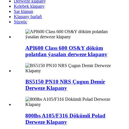
Derweze klapany
Kelebek klapany
Şar klapan
Klapany barlaň
Süzgüç
API600 Class 600 OS&Y döküm
polatdan ýasalan derweze klapany
BS5150 PN10 NRS Çugun Demir
Derweze Klapany
800lbs A105/F316 Dökümli Polad
Derweze Klapany