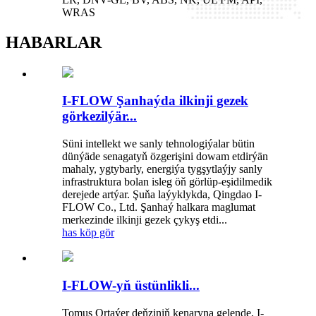
WRAS
HABARLAR
I-FLOW Şanhaýda ilkinji gezek
görkezilýär...
Süni intellekt we sanly tehnologiýalar bütin
dünýäde senagatyň özgerişini dowam etdirýän
mahaly, ygtybarly, energiýa tygşytlaýjy sanly
infrastruktura bolan isleg öň görlüp-eşidilmedik
derejede artýar. Şuňa laýyklykda, Qingdao I-
FLOW Co., Ltd. Şanhaý halkara maglumat
merkezinde ilkinji gezek çykyş etdi...
has köp gör
I-FLOW-yň üstünlikli...
Tomus Ortaýer deňziniň kenaryna gelende, I-