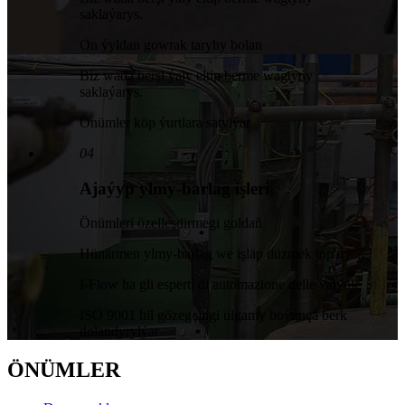
saklaýarys.
On ýyldan gowrak taryhy bolan
Biz wada berşi ýaly eltip berme wagtyny
saklaýarys.
Önümler köp ýurtlara satylýar
04
Ajaýyp ylmy-barlag işleri
Önümleri özelleşdirmegi goldaň
Hünärmen ylmy-barlag we işläp düzmek topary
I-Flow ha gli esperti di automazione delle valvole
ISO 9001 hil gözegçiligi ulgamy boýunça berk
dolandyrylýar
ÖNÜMLER