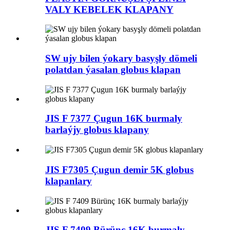
VALY KEBELEK KLAPANY
SW ujy bilen ýokary basyşly dömeli
polatdan ýasalan globus klapan
JIS F 7377 Çugun 16K burmaly
barlaýjy globus klapany
JIS F7305 Çugun demir 5K globus
klapanlary
JIS F 7409 Bürünç 16K burmaly