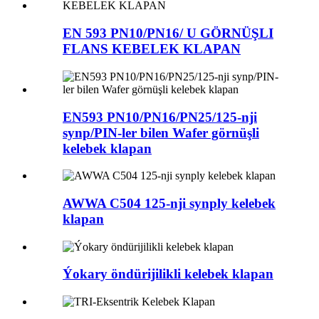
EN 593 PN10/PN16/ U GÖRNÜŞLI
FLANS KEBELEK KLAPAN
EN593 PN10/PN16/PN25/125-nji
synp/PIN-ler bilen Wafer görnüşli
kelebek klapan
AWWA C504 125-nji synply kelebek
klapan
Ýokary öndürijilikli kelebek klapan