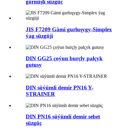
görnüşli süzgüç
JIS F7209 Gämi gurluşygy-Simplex
ýag süzgüji
DIN GG25 çoýun burçly palçyk
gutusy
DIN süýümli demir PN16 Y-
STRAINER
DIN PN16 süýümli demir sebet
süzgüç