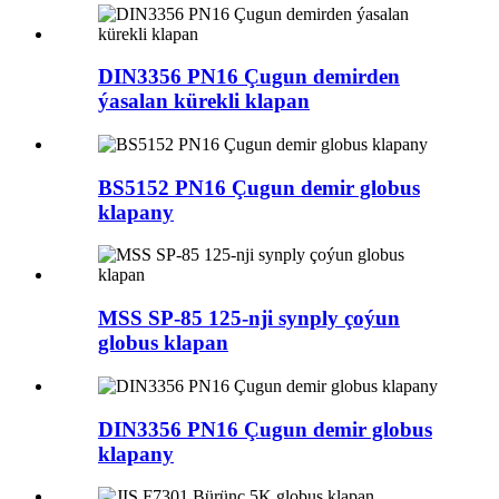
DIN3356 PN16 Çugun demirden
ýasalan kürekli klapan
BS5152 PN16 Çugun demir globus
klapany
MSS SP-85 125-nji synply çoýun
globus klapan
DIN3356 PN16 Çugun demir globus
klapany