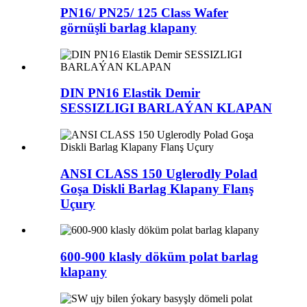
PN16/ PN25/ 125 Class Wafer
görnüşli barlag klapany
DIN PN16 Elastik Demir
SESSIZLIGI BARLAÝAN KLAPAN
ANSI CLASS 150 Uglerodly Polad
Goşa Diskli Barlag Klapany Flanş
Uçury
600-900 klasly döküm polat barlag
klapany