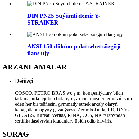
DIN PN25 Süýümli demir Y-
STRAINER
ANSI 150 döküm polat sebet süzgüji
flanş ujy
ARZANLAMALAR
Deňizçi
COSCO, PETRO BRAS we ş.m. kompaniýalary bilen
taslamalarda tejribeli bolanymyz üçin, müşderilerimiziň sarp
eden her bir teňňesini gymmatly etmek arkaly olaryň
kanagatlanmagyny gazanýarys. Zerur bolanda, LR, DNV-
GL, ABS, Bureau Veritas, RINA, CCS, NK tarapyndan
sertifikatlaşdyrylan klapanlary üpjün edip bilýäris.
SORAG