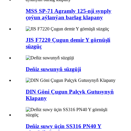
MSS SP-71 Agramly 125-nji synply
çoýun aýlanýan barlag klapany
JIS F7220 Çugun demir Y görnüşli
süzgüç
Deňiz suwunyň süzgüji
DIN Göni Çugun Palçyk Gutusynyň
Klapany
Deňiz suwy üçin SS316 PN40 Y