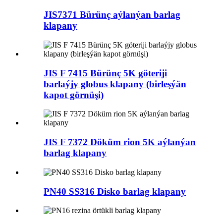
JIS7371 Bürünç aýlanýan barlag
klapany
JIS F 7415 Bürünç 5K göteriji
barlaýjy globus klapany (birleşýän
kapot görnüşi)
JIS F 7372 Döküm rion 5K aýlanýan
barlag klapany
PN40 SS316 Disko barlag klapany