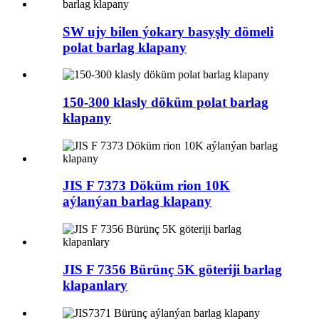
SW ujy bilen ýokary basyşly dömeli
polat barlag klapany
150-300 klasly döküm polat barlag
klapany
JIS F 7373 Döküm rion 10K
aýlanýan barlag klapany
JIS F 7356 Bürünç 5K göteriji barlag
klapanlary