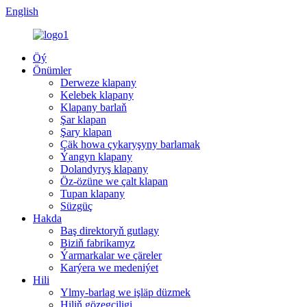
English
Öý
Önümler
Derweze klapany
Kelebek klapany
Klapany barlaň
Şar klapan
Şary klapan
Çäk howa çykaryşyny barlamak
Ýangyn klapany
Dolandyryş klapany
Öz-özüne we çalt klapan
Tupan klapany
Süzgüç
Hakda
Baş direktoryň gutlagy
Biziň fabrikamyz
Ýarmarkalar we çäreler
Karýera we medeniýet
Hili
Ylmy-barlag we işläp düzmek
Hiliň gözegçiligi