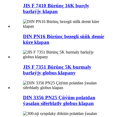
JIS F 7410 Bürünç 16K burçly
barlaýjy klapan
DIN PN16 Bürünç bezegli süňk demir
küre klapan
JIS F 7351 Bürünç 5K burmaly
barlaýjy globus klapany
DIN 3356 PN25 Çüýüm polatdan
ýasalan siferblatly globus klapan