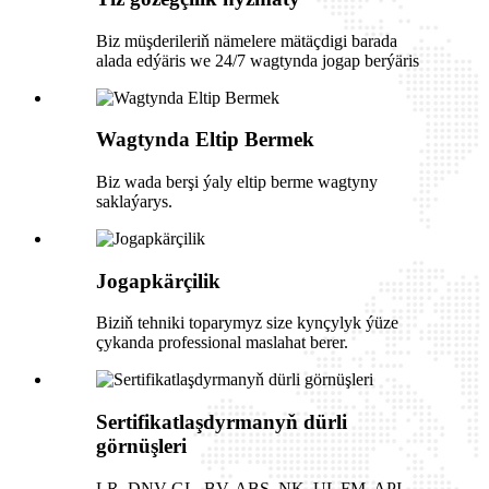
Biz müşderileriň nämelere mätäçdigi barada
alada edýäris we 24/7 wagtynda jogap berýäris
Wagtynda Eltip Bermek
Biz wada berşi ýaly eltip berme wagtyny
saklaýarys.
Jogapkärçilik
Biziň tehniki toparymyz size kynçylyk ýüze
çykanda professional maslahat berer.
Sertifikatlaşdyrmanyň dürli
görnüşleri
LR, DNV-GL, BV, ABS, NK, UL ​​FM, API,