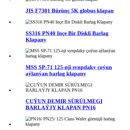
JIS F7301 Bürünç 5K globus klapan
SS316 PN40 Inçe Bir Diskli Barlag
Klapany
MSS SP-71 125-nji synpdaky çoýun
aýlanýan barlag klapany
ÇUÝUN DEMIR SÜRÜLMEGI
BARLAÝJY KLAPAN PN16