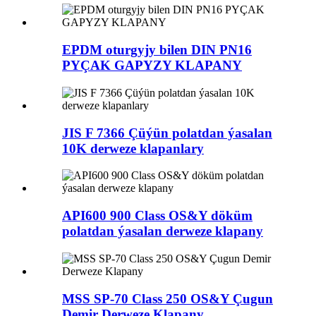
EPDM oturgyjy bilen DIN PN16
PYÇAK GAPYZY KLAPANY
JIS F 7366 Çüýün polatdan ýasalan
10K derweze klapanlary
API600 900 Class OS&Y döküm
polatdan ýasalan derweze klapany
MSS SP-70 Class 250 OS&Y Çugun
Demir Derweze Klapany