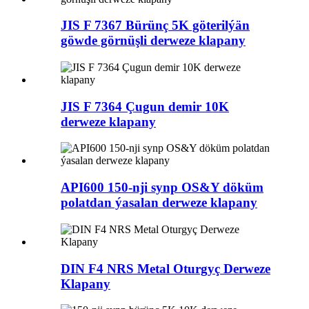
JIS F 7367 Bürünç 5K göterilýän
göwde görnüşli derweze klapany
JIS F 7364 Çugun demir 10K
derweze klapany
API600 150-nji synp OS&Y döküm
polatdan ýasalan derweze klapany
DIN F4 NRS Metal Oturgyç Derweze
Klapany