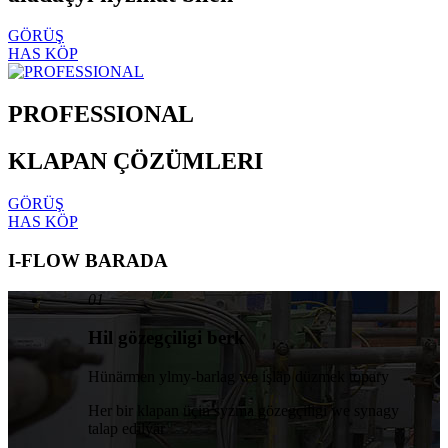
GÖRÜŞ
HAS KÖP
PROFESSIONAL
KLAPAN ÇÖZÜMLERI
GÖRÜŞ
HAS KÖP
I-FLOW BARADA
01
Hil gözegçiligi berk
Hünärmen ylmy-barlag we işläp düzmek topary
Her bir klapan üçin syzma gözegçiligi we synagy
talap edilýär