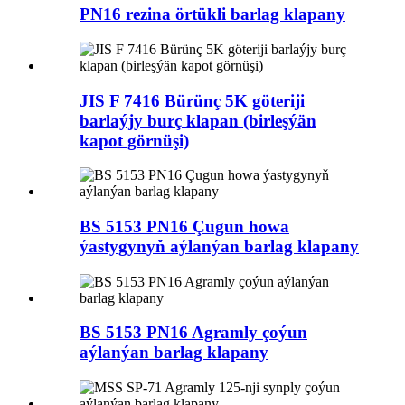
PN16 rezina örtükli barlag klapany
JIS F 7416 Bürünç 5K göteriji
barlaýjy burç klapan (birleşýän
kapot görnüşi)
BS 5153 PN16 Çugun howa
ýastygynyň aýlanýan barlag klapany
BS 5153 PN16 Agramly çoýun
aýlanýan barlag klapany