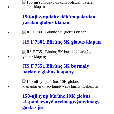
150-nji synpdaky döküm polatdan
ýasalan globus klapan
JIS F 7301 Bürünç 5K globus klapan
JIS F 7351 Bürünç 5K burmaly
barlaýjy globus klapany
150-nji synp bürünç 10K globus
klapanlarynyň açylmagy/ýapylmagy
görkezijisi