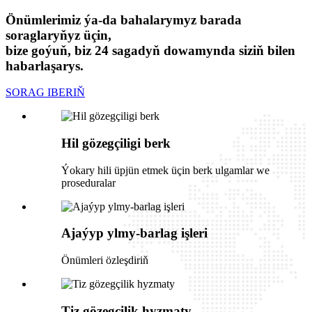
Önümlerimiz ýa-da bahalarymyz barada
soraglaryňyz üçin,
bize goýuň, biz 24 sagadyň dowamynda siziň bilen
habarlaşarys.
SORAG IBERIŇ
Hil gözegçiligi berk
Ýokary hili üpjün etmek üçin berk ulgamlar we
proseduralar
Ajaýyp ylmy-barlag işleri
Önümleri özleşdiriň
Tiz gözegçilik hyzmaty