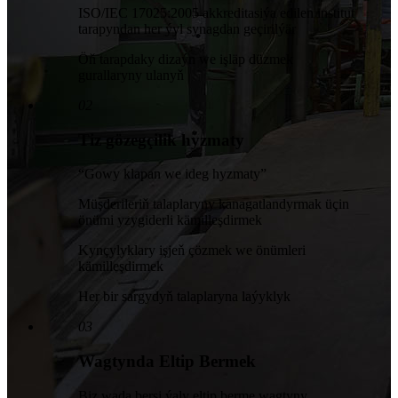
ISO/IEC 17025:2005 akkreditasiýa edilen institut
tarapyndan her ýyl synagdan geçirilýär
Öň tarapdaky dizaýn we işläp düzmek
gurallaryny ulanyň
02
Tiz gözegçilik hyzmaty
“Gowy klapan we ideg hyzmaty”
Müşderileriň talaplaryny kanagatlandyrmak üçin
önümi yzygiderli kämilleşdirmek
Kynçylyklary işjeň çözmek we önümleri
kämilleşdirmek
Her bir sargydyň talaplaryna laýyklyk
03
Wagtynda Eltip Bermek
Biz wada berşi ýaly eltip berme wagtyny