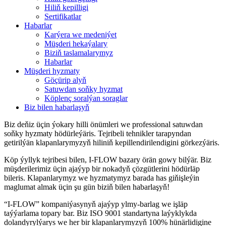
Hiliň kepilligi
Sertifikatlar
Habarlar
Karýera we medeniýet
Müşderi hekaýalary
Biziň taslamalarymyz
Habarlar
Müşderi hyzmaty
Göçürip alyň
Satuwdan soňky hyzmat
Köplenç soralýan soraglar
Biz bilen habarlaşyň
Biz deňiz üçin ýokary hilli önümleri we professional satuwdan
soňky hyzmaty hödürleýäris. Tejribeli tehnikler tarapyndan
getirilýän klapanlarymyzyň hiliniň kepillendirilendigini görkezýäris.
Köp ýyllyk tejribesi bilen, I-FLOW bazary örän gowy bilýär. Biz
müşderilerimiz üçin ajaýyp bir nokadyň çözgütlerini hödürläp
bileris. Klapanlarymyz we hyzmatymyz barada has giňişleýin
maglumat almak üçin şu gün biziň bilen habarlaşyň!
“I-FLOW” kompaniýasynyň ajaýyp ylmy-barlag we işläp
taýýarlama topary bar. Biz ISO 9001 standartyna laýyklykda
dolandyrylýarys we her bir klapanlarymyzyň 100% hünärlidigine